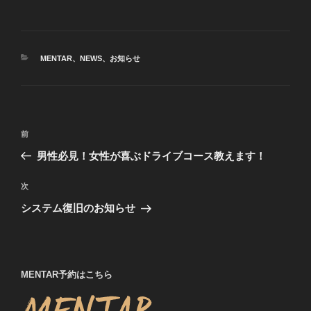
カ
MENTAR
、
NEWS
、
お知らせ
テ
ゴ
リ
ー
投
前
前
稿
の
男性必見！女性が喜ぶドライブコース教えます！
ナ
投
ビ
稿
次
次
ゲ
の
システム復旧のお知らせ
投
ー
稿
シ
ョ
MENTAR予約はこちら
ン