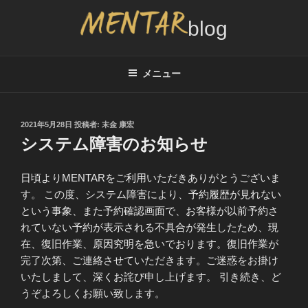
コ
ン
テ
MENTAR BLOG
メンズカット2,000円サービスのブログ、インタビュー情報
ン
ツ
メニュー
へ
ス
キ
投
2021年5月28日
投稿者:
末金 康宏
稿
ッ
システム障害のお知らせ
日:
プ
日頃よりMENTARをご利用いただきありがとうございま
す。 この度、システム障害により、予約履歴が見れない
という事象、また予約確認画面で、お客様が以前予約さ
れていない予約が表示される不具合が発生したため、現
在、復旧作業、原因究明を急いでおります。復旧作業が
完了次第、ご連絡させていただきます。ご迷惑をお掛け
いたしまして、深くお詫び申し上げます。 引き続き、ど
うぞよろしくお願い致します。