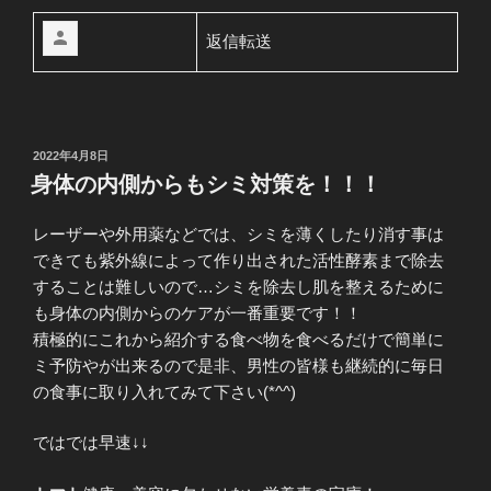
返信転送
投
2022年4月8日
稿
身体の内側からもシミ対策を！！！
日:
レーザーや外用薬などでは、シミを薄くしたり消す事は
できても紫外線によって作り出された活性酵素まで除去
することは難しいので…シミを除去し肌を整えるために
も身体の内側からのケアが一番重要です！！
積極的にこれから紹介する食べ物を食べるだけで簡単に
ミ予防やが出来るので是非、男性の皆様も継続的に毎日
の食事に取り入れてみて下さい(*^^)
ではでは早速↓↓