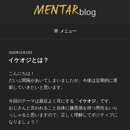
コ
ン
テ
MENTAR BLOG
メンズカット2,000円サービスのブログ、インタビュー情報
ン
ツ
メニュー
へ
ス
キ
投
2022年10月19日
稿
ッ
イケオジとは？
日:
プ
こんにちは！
だいぶ間隔があいてしまいましたが、今後は定期的に更
新していきたいと思います。
今回のテーマは最近よく耳にする「
イケオジ
」です。
おじさんと言われること自体に嫌悪感を持つ男性もいら
っしゃると思いますので、正しく理解してポジティブに
なりましょう！