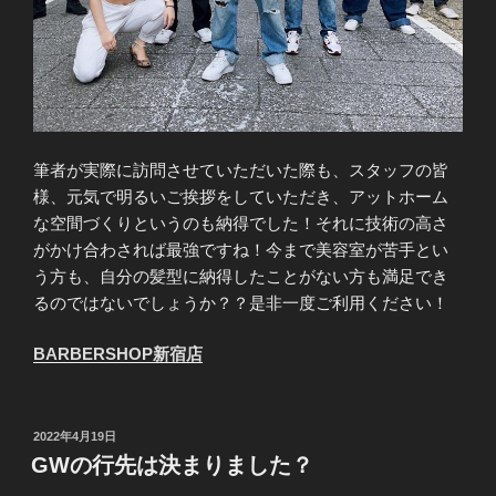
筆者が実際に訪問させていただいた際も、スタッフの皆
様、元気で明るいご挨拶をしていただき、アットホーム
な空間づくりというのも納得でした！それに技術の高さ
がかけ合わされば最強ですね！今まで美容室が苦手とい
う方も、自分の髪型に納得したことがない方も満足でき
るのではないでしょうか？？是非一度ご利用ください！
BARBERSHOP新宿店
投
2022年4月19日
稿
GWの行先は決まりました？
日: