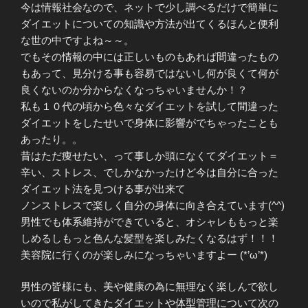
今は情報社会なので、ネットで少し調べるだけで簡単に
ダイエットについての知識や方法が出てくるほんと便利
な世の中ですよね～～。
でもその情報の中には正しいものもあれば間違ったもの
もあって、見分ける事も容易ではないし何が良くて何が
良くないのか分からなくなっちゃいませんか！？
私も１０代の頃から色々なダイエットを試して間違った
ダイエットをしたせいで身体に影響がでちゃったことも
あったり。。
昔はただ痩せたい、って事しか頭になくてダイエット＝
辛い、ストレス、でしかなかったけど今は自分に合った
ダイエット法を見つける事が出来て
ノンストレスで楽しく自分の身体に向き合えています(^^)
男性でも体系維持ができていると、オシャレももっと楽
しめるしもっと色んな髪型を楽しみたくなるはず！！！
美容院に行くのが楽しみになっちゃいますよー (*’ω’*)
男性の皆様にも、美や健康の為に無理なく楽しんで欲し
いので私がしてきたダイエットや体型管理について次の