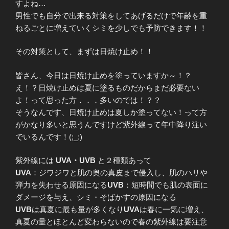
すよね…
男性でも自分で出来る対策をしてあげるだけで年齢を重
ねるごとに増えていくシミを少しでも予防できます！！
その対策として、まずは日焼け止め！！
皆さん、今日は日焼け止めを塗っていますか～！？
え！？日焼け止めは夏に塗るものだからまだ必要ない
よ！って思った方．．．多いのでは！？？
そうなんです、日焼け止めは夏しか塗ってない！って方
がかなり多いと思うんですけど紫外線って年中降り注い
でいるんです！(;_:)
紫外線には
UVA・
UVB
と２種類あって
UVA
：ジワジワと肌の奥の真皮まで侵入し、肌のハリや
弾力を失わせる原因になる
UVB
：短時間でも肌の表面に
ダメージを与え、シミ・そばかすの原因になる
UVB
は真夏に最も量が多くなり
UVA
は春に一気に増え、
真夏の量とほとんど変わらないので春の紫外線は要注意