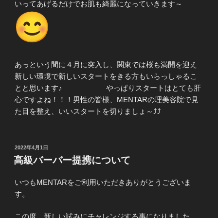
いってあげるだけでお肌も綺麗になっていきます～
あっという間に４月に突入し、関東では桜も満開を迎え
新しい環境で新しいスタートをきる方もいらっしゃるこ
とと思います♪ やっぱりスタートはとても肝
心ですよね！！！男性の皆様、MENTARの理美容院で見
た目を整え、いいスタートを切りましょ～⤴⤴
投
2022年4月1日
稿
高級バーバー提携について
日:
いつもMENTARをご利用いただきありがとうございま
す。
この度、新しい試みにチャレンジする事になりました。