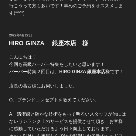
行こうって方も多いです！早めのご予約をオススメしま
す(*^^*)
投
2022年4月22日
稿
HIRO GINZA 銀座本店 様
日:
こんにちは！
今回も高級バーバー特集をしたいと思います！
バーバー特集２回目は、
HIRO GINZA 銀座本店
様です！
店長の葛西様にお伺いしました。
Q、ブランドコンセプトを教えてください。
A、清潔感と確かな技術をもって明るいスタッフが他には
ないワンランク上のサービスを提供させて頂き、お客様
に感動していただけるよう日々向上しております。
カット以外にも床屋ならではの顔剃りや多数のヘッドス