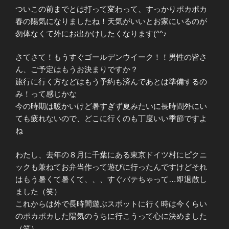
ついこの前までとは打って変わって、すっかりポカポカ
春の陽気になりましたね！天気がいいとお家にいるのが
勿体なくて外にお出かけしたくなります(^^♪
さてさて！もうすぐゴールデンウイーク！！男性の皆さ
ん、ご予定はもうお決まりですか？
旅行に行く方などはもう予約も済んであとは準備するの
み！って感じかな
今の時期は暖かいけど暑すぎず夏みたいに長時間外にい
ても疲れないので、どこに行くのも丁度いい季節ですよ
ね
わたし、去年の８月に千葉にある東京ドイツ村にピクニ
ックも兼ねてお弁当作って遊びに行ったんですけどそれ
はもう暑くて暑くて、、、すぐバテちゃって…即退散し
ました（笑）
これからは外で長時間遊ぶスポットに行く時は今くらい
のポカポカした陽気のうちに行こうって心に決めました
（笑）