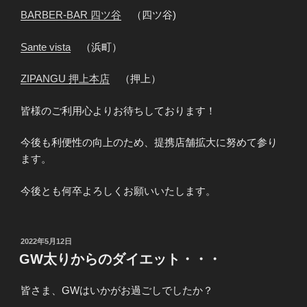
BARBER-BAR 四ツ谷
（四ツ谷)
Sante vista
（浜町）
ZIPANGU 押上本店
（押上）
皆様のご利用心よりお待ちしております！
今後も利便性の向上のため、提携店舗拡大に努めて参り
ます。
今後とも何卒よろしくお願いいたします。
投
2022年5月12日
稿
GW太りからのダイエット・・・
日:
皆さま、GWはいかがお過ごしでしたか？