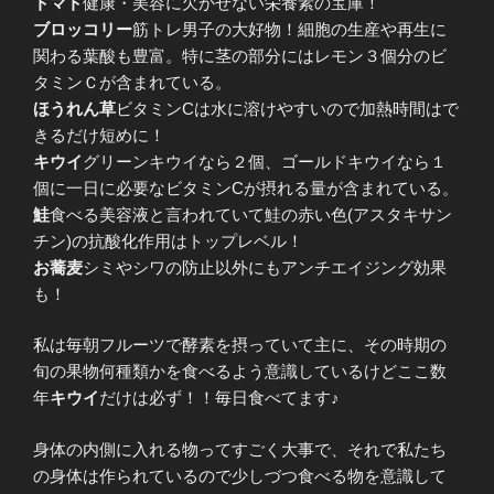
トマト
健康・美容に欠かせない栄養素の宝庫！
ブロッコリー
筋トレ男子の大好物！細胞の生産や再生に
関わる葉酸も豊富。特に茎の部分にはレモン３個分のビ
タミンＣが含まれている。
ほうれん草
ビタミンCは水に溶けやすいので加熱時間はで
きるだけ短めに！
キウイ
グリーンキウイなら２個、ゴールドキウイなら１
個に一日に必要なビタミンCが摂れる量が含まれている。
鮭
食べる美容液と言われていて鮭の赤い色(アスタキサン
チン)の抗酸化作用はトップレベル！
お蕎麦
シミやシワの防止以外にもアンチエイジング効果
も！
私は毎朝フルーツで酵素を摂っていて主に、その時期の
旬の果物何種類かを食べるよう意識しているけどここ数
年
キウイ
だけは必ず！！毎日食べてます♪
身体の内側に入れる物ってすごく大事で、それで私たち
の身体は作られているので少しづつ食べる物を意識して