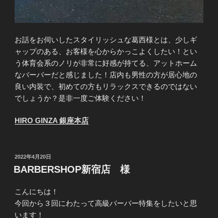
お話をお伺いしたスタイリッシュな葛西様とは、少しギ
ャップのある、お客様を心からかっこよくしたい！とい
う体育会系のノリが非常に好感が持てる、アットホーム
なバーバーだと感じました！店内も男性の方が居心地の
良い内装で、初めての方もリラックスできるのではない
でしょうか？是非一度ご体験ください！
HIRO GINZA 銀座本店
投
2022年4月20日
稿
BARBERSHOP新宿店 様
日:
こんにちは！
今回から３回にわたって高級バーバー特集をしたいと思
います！