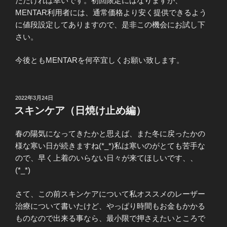
ただければ幸いです。初回限定にはなりますが、
MENTAR利用者には、通常価格より安く提供できるよう
に値段設定してありますので、是非この機会にお試し下
さい。
今後ともMENTARを何卒宜しくお願い致します。
投
2022年3月24日
稿
スキンケア（日焼け止め編）
日:
春の陽気になってきたかと思えば、また冬に戻ったかの
様な寒い日が続きますね(*_*)私は寒いのがとても苦手な
ので、早く上着のいらない日々が来てほしいです、、
(*_*)
さて、この前スキンケアについて私オススメのレーザー
治療について書いたけど、やっぱり時間もお金もかかる
ものなので出来る事なら、最小限で押さえたいところで