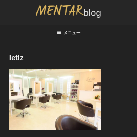
コ
ン
テ
MENTAR BLOG
メンズカット2,000円サービスのブログ、インタビュー情報
ン
ツ
メニュー
へ
ス
キ
letiz
ッ
プ