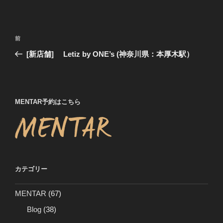
投
前
前
稿
の
[新店舗] Letiz by ONE’s (神奈川県：本厚木駅）
ナ
投
ビ
稿
ゲ
ー
MENTAR予約はこちら
シ
ョ
ン
カテゴリー
MENTAR
(67)
Blog
(38)