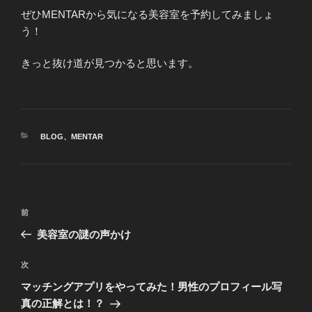
ぜひMENTARから気になる美容室を予約してみましょ
う！
きっと抜け道が見つかると思います。
カ
BLOG
、
MENTAR
テ
ゴ
リ
ー
投
前
前
稿
の
美容室の謎の声かけ
ナ
投
ビ
稿
次
次
ゲ
の
マッチングアプリをやってみた！男性のプロフィール写
投
ー
真の正解とは！？