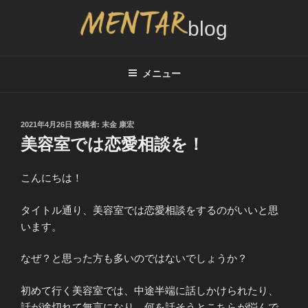
コ
ン
テ
MENTAR BLOG
メンズカット2,000円サービスのブログ、インタビュー情報
ン
ツ
メニュー
へ
ス
キ
投
2021年4月26日
投稿者:
末金 康宏
稿
ッ
美容室では恋愛相談を！
日:
プ
こんにちは！
タイトル通り、美容室では恋愛相談をするのがいいと思
います。
なぜ？と思った方も多いのではないでしょうか？
初めて行く美容室では、中途半端に話しかけられたり、
話が途切れて無言になり、何を話そうとこちらが悩んで