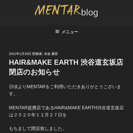
コ
ン
テ
MENTAR BLOG
メンズカット2,000円サービスのブログ、インタビュー情報
ン
ツ
メニュー
へ
ス
キ
投
2021年1月18日
投稿者:
末金 康宏
稿
ッ
HAIR&MAKE EARTH 渋谷道玄坂店
日:
プ
閉店のお知らせ
日頃よりMENTARをご利用いただきありがとうございま
す。
MENTAR提携店であるHAIR&MAKE EARTH渋谷道玄坂店
は２０２０年１２月２７日を
もちまして閉店致しました。