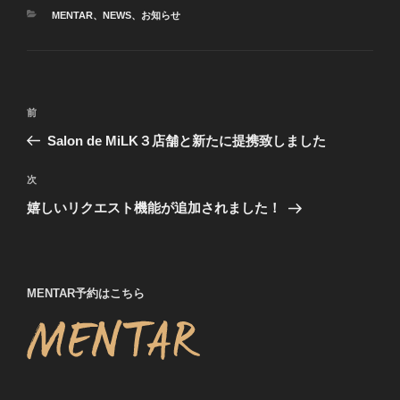
カ
MENTAR
、
NEWS
、
お知らせ
テ
ゴ
リ
ー
投
前
前
稿
の
Salon de MiLK３店舗と新たに提携致しました
ナ
投
ビ
稿
次
次
ゲ
の
嬉しいリクエスト機能が追加されました！
投
ー
稿
シ
ョ
MENTAR予約はこちら
ン