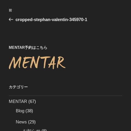
投
前
前
稿
の
cropped-stephan-valentin-345970-1
ナ
投
ビ
稿
ゲ
ー
MENTAR予約はこちら
シ
ョ
ン
カテゴリー
MENTAR
(67)
Blog
(38)
News
(29)
お知らせ
(8)