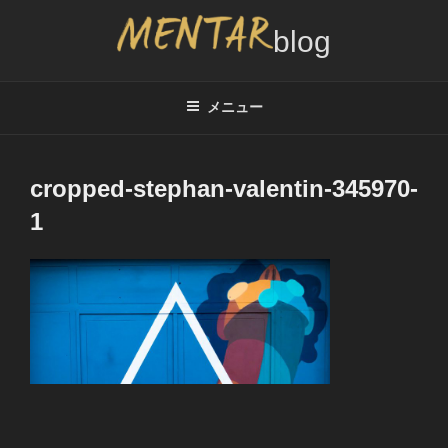
コ
ン
テ
MENTAR BLOG
メンズカット2,000円サービスのブログ、インタビュー情報
ン
ツ
メニュー
へ
ス
キ
cropped-stephan-valentin-345970-
ッ
1
プ