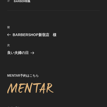
タ
BARBER特集
ゴ
グ
リ
ー
投
前
前
稿
の
BARBERSHOP新宿店 様
ナ
投
ビ
稿
次
次
ゲ
の
良い夫婦の日
投
ー
稿
シ
ョ
MENTAR予約はこちら
ン