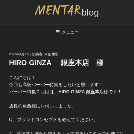
コ
ン
テ
MENTAR BLOG
メンズカット2,000円サービスのブログ、インタビュー情報
ン
ツ
メニュー
へ
ス
キ
投
2022年4月22日
投稿者:
末金 康宏
稿
ッ
HIRO GINZA 銀座本店 様
日:
プ
こんにちは！
今回も高級バーバー特集をしたいと思います！
バーバー特集２回目は、
HIRO GINZA 銀座本店
様です！
店長の葛西様にお伺いしました。
Q、ブランドコンセプトを教えてください。
A、清潔感と確かな技術をもって明るいスタッフが他には