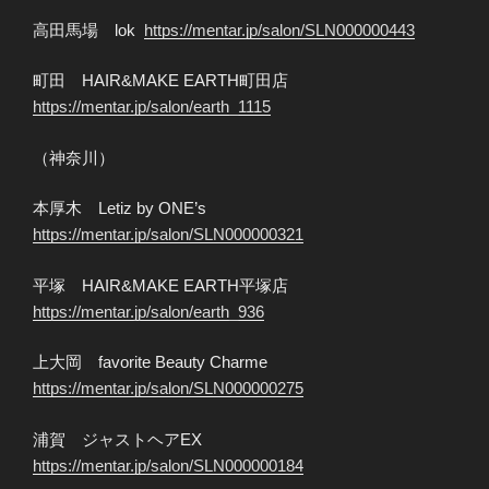
高田馬場 lok
https://mentar.jp/salon/SLN000000443
町田 HAIR&MAKE EARTH町田店
https://mentar.jp/salon/earth_1115
（神奈川）
本厚木 Letiz by ONE’s
https://mentar.jp/salon/SLN000000321
平塚 HAIR&MAKE EARTH平塚店
https://mentar.jp/salon/earth_936
上大岡 favorite Beauty Charme
https://mentar.jp/salon/SLN000000275
浦賀 ジャストヘアEX
https://mentar.jp/salon/SLN000000184