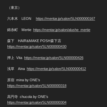
（東京）
六本木 LEON
https://mentar.jp/salon/SLN000000167
錦糸町 Mertie
https://mentar.jp/salon/alushe_mertie
森下 HAIR&MAKE POSH森下店
https://mentar.jp/salon/SLN000000430
押上 Vita
https://mentar.jp/salon/SLN000000426
浅草 Aina
https://mentar.jp/salon/SLN000000412
原宿 mina by ONE’s
https://mentar.jp/salon/SLN000000318
高円寺 chucola by ONE’s
https://mentar.jp/salon/SLN000000304