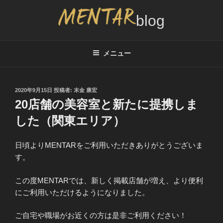
コ
ン
テ
MENTAR BLOG
メンズカット2,000円サービスのブログ、インタビュー情報
ン
ツ
メニュー
へ
ス
キ
投
2020年9月15日
投稿者:
末金 康宏
稿
ッ
20店舗の美容室と新たに提携しま
日:
プ
した（関東エリア）
日頃よりMENTARをご利用いただきありがとうございま
す。
この度MENTARでは、新しく掲載店舗が増え、より便利
にご利用いただけるようになりました。
ご自宅や職場がお近くの方は是非ご利用ください！