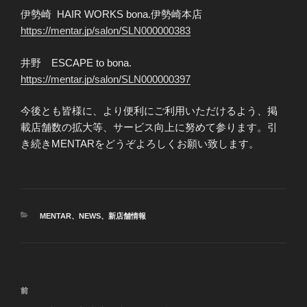
伊勢崎 HAIR WORKS bona.伊勢崎本店
https://mentar.jp/salon/SLN000000383
井野 ESCAPE to bona.
https://mentar.jp/salon/SLN000000397
今後とも皆様に、より便利にご利用いただけるよう、掲
載店舗数の拡大等、サービス向上に努めて参ります。引
き続きMENTARをどうぞよろしくお願い致します。
カ
MENTAR
、
NEWS
、
新店舗情報
テ
ゴ
リ
ー
投
前
前
稿