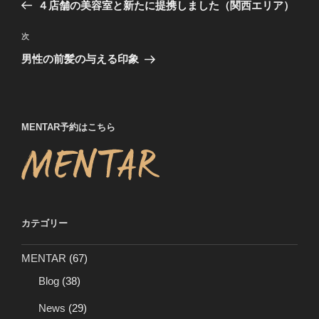
の
４店舗の美容室と新たに提携しました（関西エリア）
ナ
投
ビ
稿
次
次
ゲ
の
男性の前髪の与える印象
投
ー
稿
シ
ョ
MENTAR予約はこちら
ン
カテゴリー
MENTAR
(67)
Blog
(38)
News
(29)