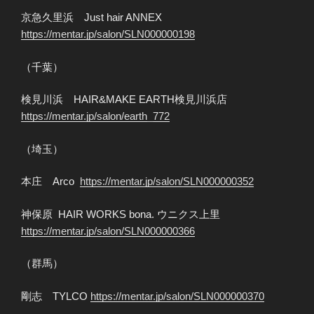
京急久里浜 Just hair ANNEX
https://mentar.jp/salon/SLN000000198
（千葉）
検見川浜 HAIR&MAKE EARTH検見川浜店
https://mentar.jp/salon/earth_772
（埼玉）
本庄 Arco
https://mentar.jp/salon/SLN000000352
神保原 HAIR WORKS bona. ウニクス上里
https://mentar.jp/salon/SLN000000366
（群馬）
剛志 TYLCO
https://mentar.jp/salon/SLN000000370